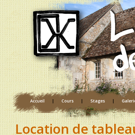
Panneau de gestion des cookies
Accueil
|
Cours
|
Stages
|
Galeri
Location de tablea