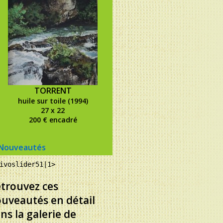
TORRENT
huile sur toile (1994)
27 x 22
200 € encadré
Nouveautés
ivoslider51|1>
trouvez ces
uveautés en détail
ns la galerie de