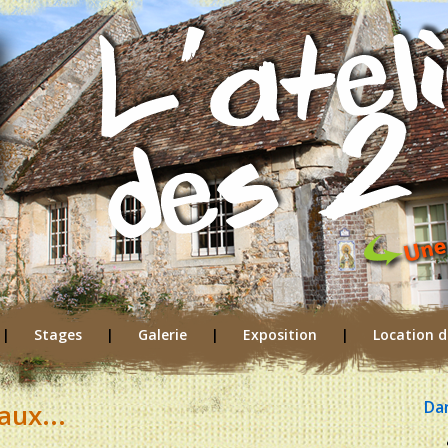
|
Stages
|
Galerie
|
Exposition
|
Location d
Da
aux...