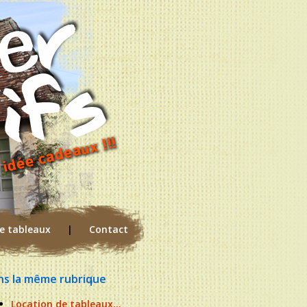
e tableaux
|
Contact
ns la même rubrique
Location de tableaux...