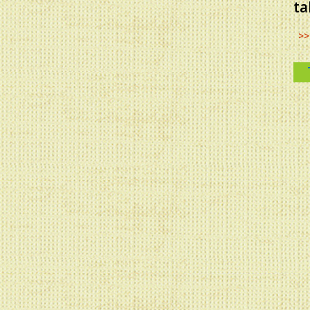
ta
>>