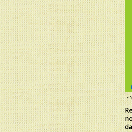
<n
Re
no
da