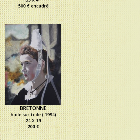
500 € encadré
BRETONNE
huile sur toile ( 1994)
24 X 19
200 €